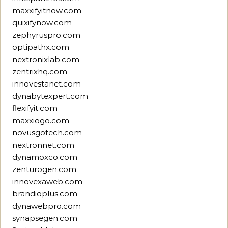
maxxifyitnow.com
quixifynow.com
zephyruspro.com
optipathx.com
nextronixlab.com
zentrixhq.com
innovestanet.com
dynabytexpert.com
flexifyit.com
maxxiogo.com
novusgotech.com
nextronnet.com
dynamoxco.com
zenturogen.com
innovexaweb.com
brandioplus.com
dynawebpro.com
synapsegen.com