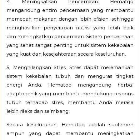
4. Meningkatkan Pencernaan: Hematqq
mengandung enzim pencernaan yang membantu
memecah makanan dengan lebih efisien, sehingga
menghasilkan penyerapan nutrisi yang lebih baik
dan meningkatkan pencernaan. Sistem pencernaan
yang sehat sangat penting untuk sistem kekebalan
yang kuat dan kesejahteraan secara keseluruhan.
5. Menghilangkan Stres: Stres dapat melemahkan
sistem kekebalan tubuh dan menguras tingkat
energi Anda. Hematqq mengandung herbal
adaptogenik yang membantu mendukung respons
tubuh terhadap stres, membantu Anda merasa
lebih rileks dan seimbang.
Secara keseluruhan, Hematqq adalah suplemen
ampuh yang dapat membantu meningkatkan