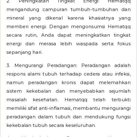
2. Peningkatan Tingkat Energi: Hematqq
mengandung campuran tumbuh-tumbuhan dan
mineral yang dikenal karena khasiatnya yang
memberi energi. Dengan mengonsumsi Hematqq
secara rutin, Anda dapat meningkatkan tingkat
energi dan merasa lebih waspada serta fokus
sepanjang hari.
3. Mengurangi Peradangan: Peradangan adalah
respons alami tubuh terhadap cedera atau infeksi,
namun peradangan kronis dapat melemahkan
sistem kekebalan dan menyebabkan sejumlah
masalah kesehatan. Hematqq telah terbukti
memiliki sifat anti-inflamasi, membantu mengurangi
peradangan dalam tubuh dan mendukung fungsi
kekebalan tubuh secara keseluruhan.