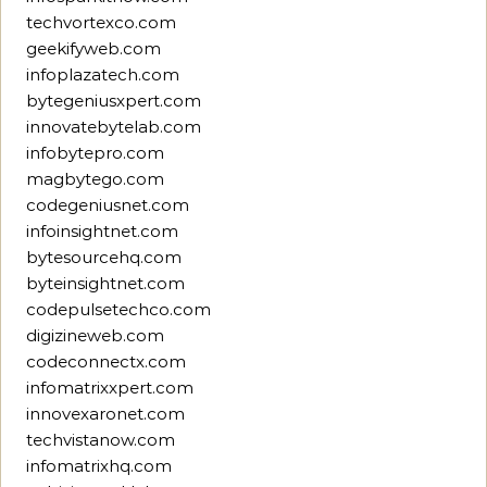
techvortexco.com
geekifyweb.com
infoplazatech.com
bytegeniusxpert.com
innovatebytelab.com
infobytepro.com
magbytego.com
codegeniusnet.com
infoinsightnet.com
bytesourcehq.com
byteinsightnet.com
codepulsetechco.com
digizineweb.com
codeconnectx.com
infomatrixxpert.com
innovexaronet.com
techvistanow.com
infomatrixhq.com