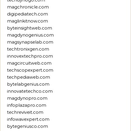
magchronicle.com
digipediatech.com
maglinkitnow.com
byteinsightweb.com
magdynogenius.com
magsynapselab.com
techtronixgen.com
innovextechpro.com
magcircuitweb.com
techscopexpert.com
techpediaweb.com
bytelabgenius.com
innovatetechco.com
magdynopro.com
infoplazapro.com
techreviveit.com
infowavexpert.com
bytegeniusco.com