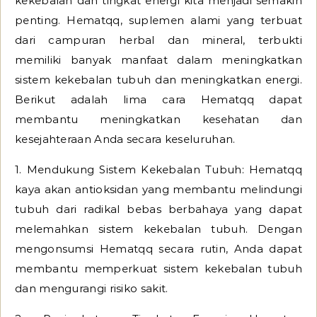
kekebalan dan tingkat energi kita menjadi semakin
penting. Hematqq, suplemen alami yang terbuat
dari campuran herbal dan mineral, terbukti
memiliki banyak manfaat dalam meningkatkan
sistem kekebalan tubuh dan meningkatkan energi.
Berikut adalah lima cara Hematqq dapat
membantu meningkatkan kesehatan dan
kesejahteraan Anda secara keseluruhan.
1. Mendukung Sistem Kekebalan Tubuh: Hematqq
kaya akan antioksidan yang membantu melindungi
tubuh dari radikal bebas berbahaya yang dapat
melemahkan sistem kekebalan tubuh. Dengan
mengonsumsi Hematqq secara rutin, Anda dapat
membantu memperkuat sistem kekebalan tubuh
dan mengurangi risiko sakit.