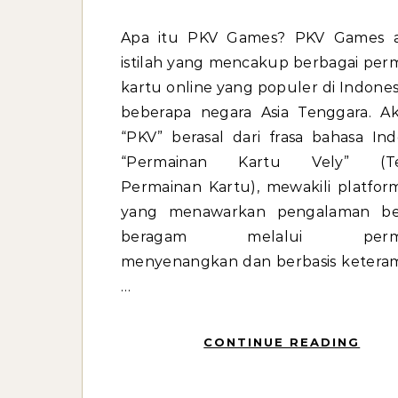
Apa itu PKV Games? PKV Games adalah
istilah yang mencakup berbagai per
kartu online yang populer di Indones
beberapa negara Asia Tenggara. A
“PKV” berasal dari frasa bahasa Ind
“Permainan Kartu Vely” (T
Permainan Kartu), mewakili platfor
yang menawarkan pengalaman be
beragam melalui perma
menyenangkan dan berbasis keteram
…
CONTINUE READING