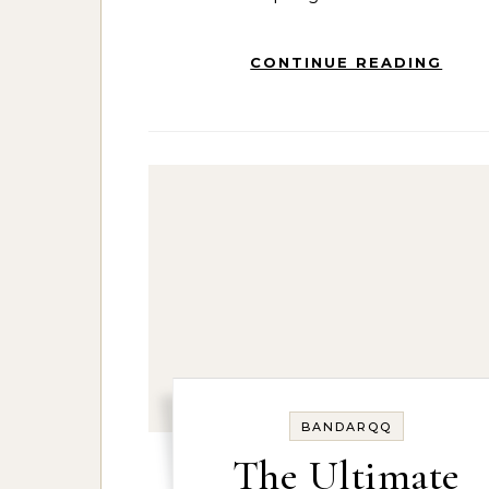
CONTINUE READING
BANDARQQ
The Ultimate