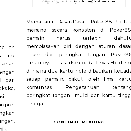
August 3, 2026
- By
admin@testboo.com
Memahami Dasar-Dasar Poker88 Untuk
menang secara konsisten di Poker88
pemain harus terlebih dahul
membiasakan diri dengan aturan dasa
poker dan peringkat tangan. Poker8
a itu
umumnya didasarkan pada Texas Hold’em
ainan
di mana dua kartu hole dibagikan kepad
dengan
setiap pemain, diikuti oleh lima kart
l dari
komunitas. Pengetahuan tentan
ksiko,
peringkat tangan—mulai dari kartu tingg
si di
hingga…
aupun
ungkan
ngan,
CONTINUE READING
nik…