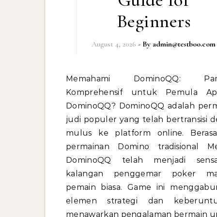
Guide for
Beginners
August 4, 2026
- By
admin@testboo.com
Memahami DominoQQ: Panduan
Komprehensif untuk Pemula Ap
DominoQQ? DominoQQ adalah perm
judi populer yang telah bertransisi 
mulus ke platform online. Berasa
permainan Domino tradisional Me
DominoQQ telah menjadi sensa
kalangan penggemar poker m
pemain biasa. Game ini menggab
elemen strategi dan keberuntu
menawarkan pengalaman bermain u