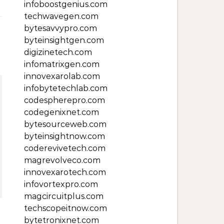
infoboostgenius.com
techwavegen.com
bytesavvypro.com
byteinsightgen.com
digizinetech.com
infomatrixgen.com
innovexarolab.com
infobytetechlab.com
codespherepro.com
codegenixnet.com
bytesourceweb.com
byteinsightnow.com
coderevivetech.com
magrevolveco.com
innovexarotech.com
infovortexpro.com
magcircuitplus.com
techscopeitnow.com
bytetronixnet.com