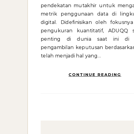
pendekatan mutakhir untuk mengan
metrik penggunaan data di ling
digital. Didefinisikan oleh fokusny
pengukuran kuantitatif, ADUQQ 
penting di dunia saat ini di
pengambilan keputusan berdasarka
telah menjadi hal yang…
CONTINUE READING