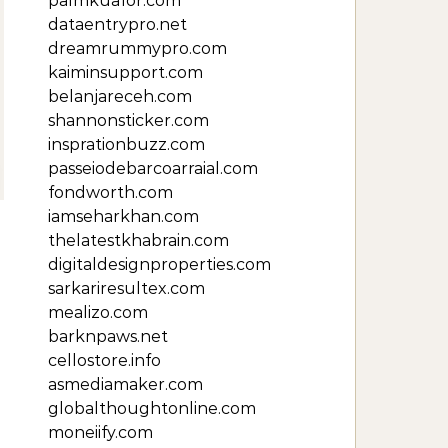
palmkuafor.com
dataentrypro.net
dreamrummypro.com
kaiminsupport.com
belanjareceh.com
shannonsticker.com
insprationbuzz.com
passeiodebarcoarraial.com
fondworth.com
iamseharkhan.com
thelatestkhabrain.com
digitaldesignproperties.com
sarkariresultex.com
mealizo.com
barknpaws.net
cellostore.info
asmediamaker.com
globalthoughtonline.com
moneiify.com