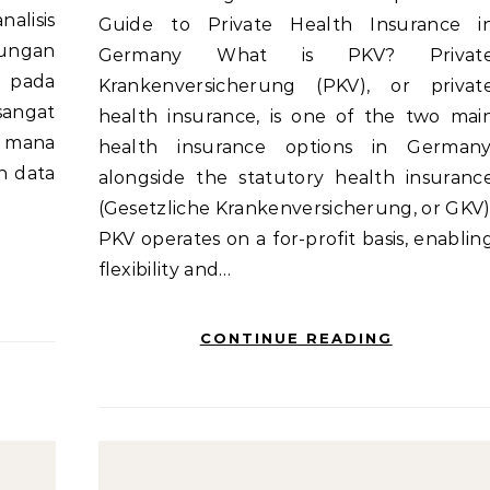
alisis
Guide to Private Health Insurance i
kungan
Germany What is PKV? Privat
a pada
Krankenversicherung (PKV), or privat
sangat
health insurance, is one of the two mai
 mana
health insurance options in Germany
n data
alongside the statutory health insuranc
(Gesetzliche Krankenversicherung, or GKV)
PKV operates on a for-profit basis, enablin
flexibility and…
CONTINUE READING