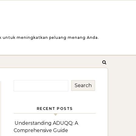
baik untuk meningkatkan peluang menang Anda.
Search
RECENT POSTS
Understanding ADUQQ: A
Comprehensive Guide