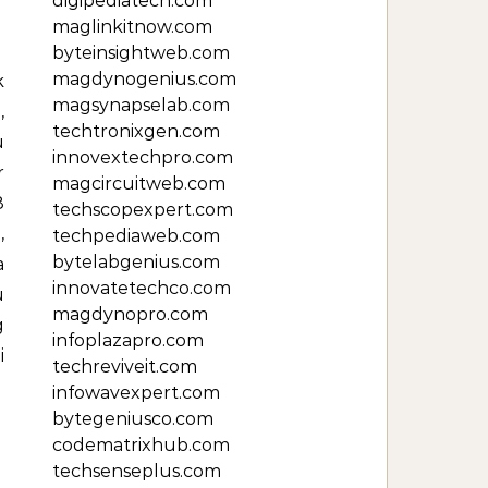
digipediatech.com
maglinkitnow.com
byteinsightweb.com
magdynogenius.com
magsynapselab.com
,
techtronixgen.com
u
innovextechpro.com
r
magcircuitweb.com
8
techscopexpert.com
,
techpediaweb.com
bytelabgenius.com
a
innovatetechco.com
u
magdynopro.com
g
infoplazapro.com
i
techreviveit.com
infowavexpert.com
bytegeniusco.com
codematrixhub.com
techsenseplus.com