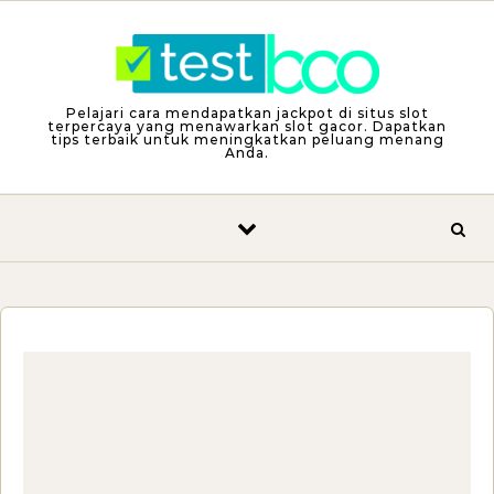
Skip to content
Pelajari cara mendapatkan jackpot di situs slot
terpercaya yang menawarkan slot gacor. Dapatkan
tips terbaik untuk meningkatkan peluang menang
Anda.