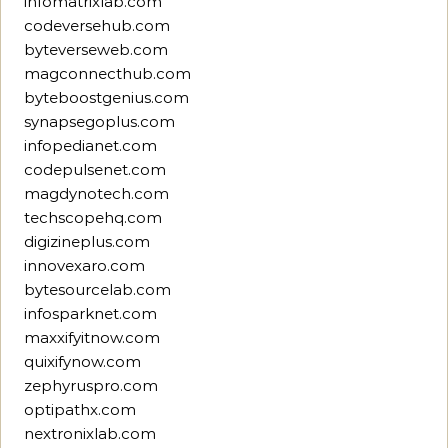
infomatrixlab.com
codeversehub.com
byteverseweb.com
magconnecthub.com
byteboostgenius.com
synapsegoplus.com
infopedianet.com
codepulsenet.com
magdynotech.com
techscopehq.com
digizineplus.com
innovexaro.com
bytesourcelab.com
infosparknet.com
maxxifyitnow.com
quixifynow.com
zephyruspro.com
optipathx.com
nextronixlab.com