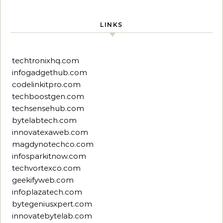
LINKS
techtronixhq.com
infogadgethub.com
codelinkitpro.com
techboostgen.com
techsensehub.com
bytelabtech.com
innovatexaweb.com
magdynotechco.com
infosparkitnow.com
techvortexco.com
geekifyweb.com
infoplazatech.com
bytegeniusxpert.com
innovatebytelab.com