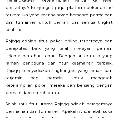
meningkatkan keterampilan Anda ke level
berikutnya? Kunjungi Rajaqq, platform poker online
terkemuka yang menawarkan beragam permainan
dan turnamen untuk pemain dari semua tingkat
keahlian.
Rajaqq adalah situs poker online terpercaya dan
bereputasi baik yang telah melayani pemain
selama bertahun-tahun. Dengan antarmuka yang
ramah pengguna dan fitur keamanan terbaik,
Rajaqq menyediakan lingkungan yang aman dan
terjamin bagi pemain untuk mengasah
keterampilan poker mereka dan bersaing dengan
pemain dari seluruh dunia.
Salah satu fitur utama Rajaqq adalah beragamnya
permainan dan turnamen. Apakah Anda lebih suka