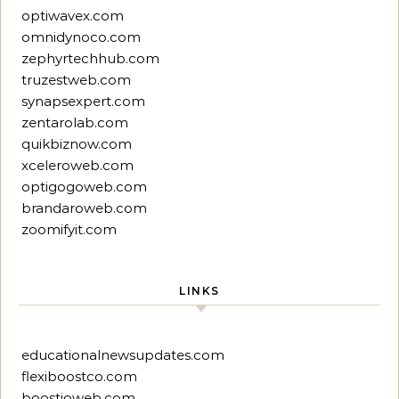
optiwavex.com
omnidynoco.com
zephyrtechhub.com
truzestweb.com
synapsexpert.com
zentarolab.com
quikbiznow.com
xceleroweb.com
optigogoweb.com
brandaroweb.com
zoomifyit.com
LINKS
educationalnewsupdates.com
flexiboostco.com
boostioweb.com