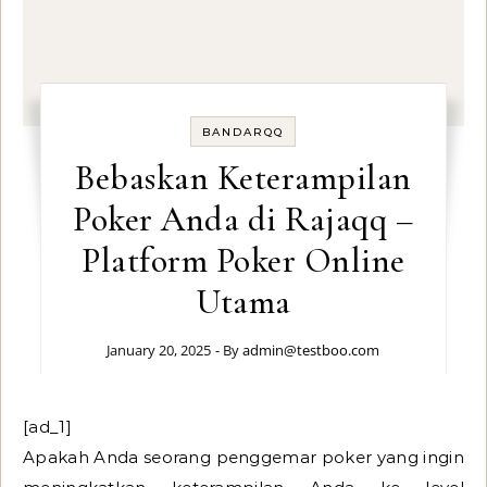
BANDARQQ
Bebaskan Keterampilan
Poker Anda di Rajaqq –
Platform Poker Online
Utama
January 20, 2025
- By
admin@testboo.com
[ad_1]
Apakah Anda seorang penggemar poker yang ingin