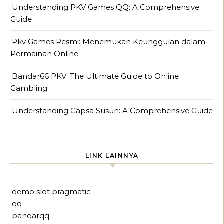
Understanding PKV Games QQ: A Comprehensive
Guide
Pkv Games Resmi: Menemukan Keunggulan dalam
Permainan Online
Bandar66 PKV: The Ultimate Guide to Online
Gambling
Understanding Capsa Susun: A Comprehensive Guide
LINK LAINNYA
demo slot pragmatic
qq
bandarqq