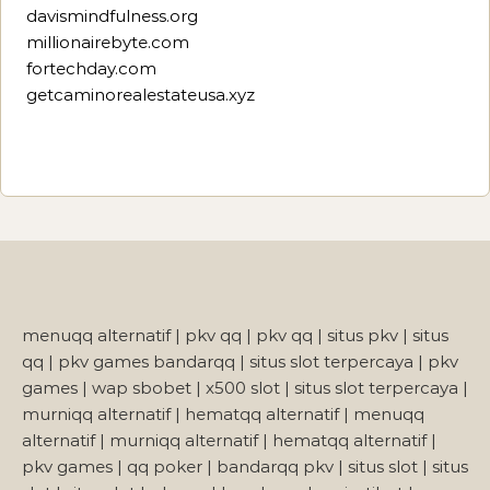
davismindfulness.org
millionairebyte.com
fortechday.com
getcaminorealestateusa.xyz
menuqq alternatif
|
pkv qq
|
pkv qq
|
situs pkv
|
situs
qq
|
pkv games bandarqq
|
situs slot terpercaya
|
pkv
games
|
wap sbobet
|
x500 slot
|
situs slot terpercaya
|
murniqq alternatif
|
hematqq alternatif
|
menuqq
alternatif
|
murniqq alternatif
|
hematqq alternatif
|
pkv games
|
qq poker
|
bandarqq pkv
|
situs slot
|
situs