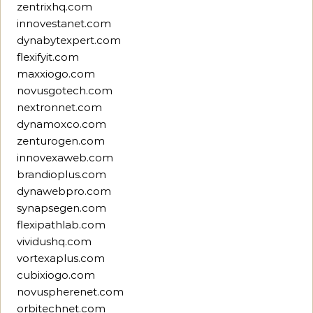
zentrixhq.com
innovestanet.com
dynabytexpert.com
flexifyit.com
maxxiogo.com
novusgotech.com
nextronnet.com
dynamoxco.com
zenturogen.com
innovexaweb.com
brandioplus.com
dynawebpro.com
synapsegen.com
flexipathlab.com
vividushq.com
vortexaplus.com
cubixiogo.com
novuspherenet.com
orbitechnet.com