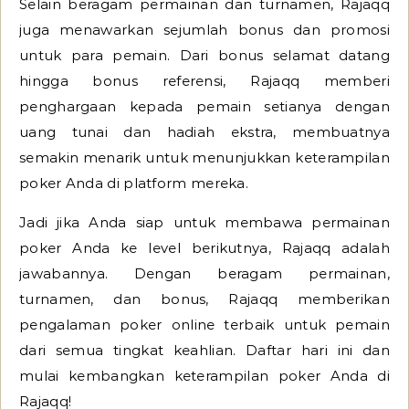
Selain beragam permainan dan turnamen, Rajaqq
juga menawarkan sejumlah bonus dan promosi
untuk para pemain. Dari bonus selamat datang
hingga bonus referensi, Rajaqq memberi
penghargaan kepada pemain setianya dengan
uang tunai dan hadiah ekstra, membuatnya
semakin menarik untuk menunjukkan keterampilan
poker Anda di platform mereka.
Jadi jika Anda siap untuk membawa permainan
poker Anda ke level berikutnya, Rajaqq adalah
jawabannya. Dengan beragam permainan,
turnamen, dan bonus, Rajaqq memberikan
pengalaman poker online terbaik untuk pemain
dari semua tingkat keahlian. Daftar hari ini dan
mulai kembangkan keterampilan poker Anda di
Rajaqq!