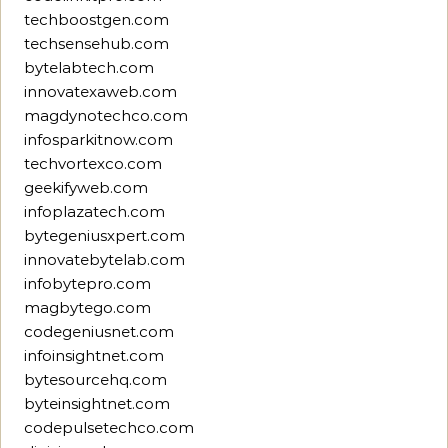
techboostgen.com
techsensehub.com
bytelabtech.com
innovatexaweb.com
magdynotechco.com
infosparkitnow.com
techvortexco.com
geekifyweb.com
infoplazatech.com
bytegeniusxpert.com
innovatebytelab.com
infobytepro.com
magbytego.com
codegeniusnet.com
infoinsightnet.com
bytesourcehq.com
byteinsightnet.com
codepulsetechco.com