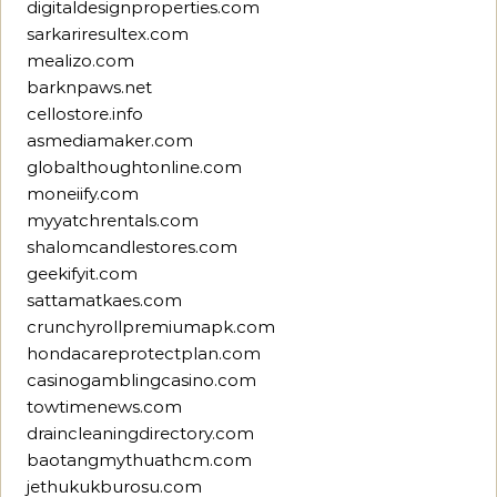
digitaldesignproperties.com
sarkariresultex.com
mealizo.com
barknpaws.net
cellostore.info
asmediamaker.com
globalthoughtonline.com
moneiify.com
myyatchrentals.com
shalomcandlestores.com
geekifyit.com
sattamatkaes.com
crunchyrollpremiumapk.com
hondacareprotectplan.com
casinogamblingcasino.com
towtimenews.com
draincleaningdirectory.com
baotangmythuathcm.com
jethukukburosu.com