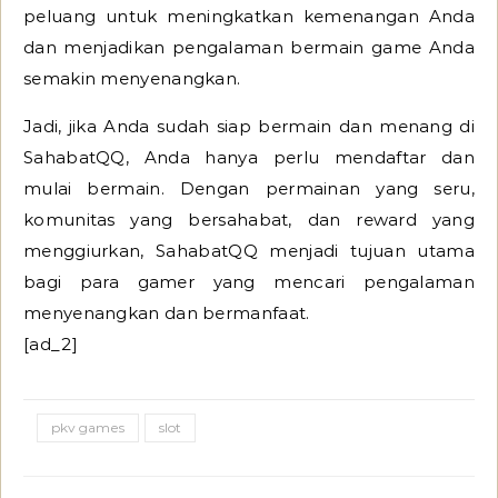
peluang untuk meningkatkan kemenangan Anda
dan menjadikan pengalaman bermain game Anda
semakin menyenangkan.
Jadi, jika Anda sudah siap bermain dan menang di
SahabatQQ, Anda hanya perlu mendaftar dan
mulai bermain. Dengan permainan yang seru,
komunitas yang bersahabat, dan reward yang
menggiurkan, SahabatQQ menjadi tujuan utama
bagi para gamer yang mencari pengalaman
menyenangkan dan bermanfaat.
[ad_2]
pkv games
slot