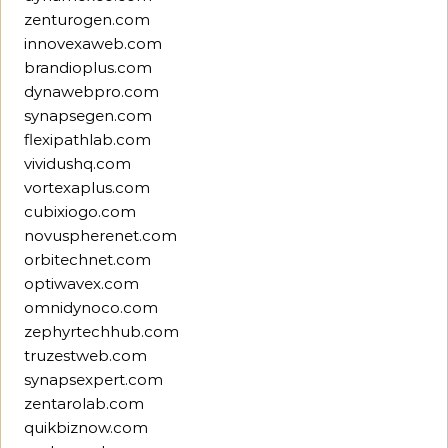
zenturogen.com
innovexaweb.com
brandioplus.com
dynawebpro.com
synapsegen.com
flexipathlab.com
vividushq.com
vortexaplus.com
cubixiogo.com
novuspherenet.com
orbitechnet.com
optiwavex.com
omnidynoco.com
zephyrtechhub.com
truzestweb.com
synapsexpert.com
zentarolab.com
quikbiznow.com