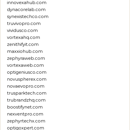
innovexahub.com
dynacorelab.com
synexistechco.com
truvivopro.com
vividusco.com
vortexahq.com
zenithifyit.com
maxxiohub.com
zephyraweb.com
vortexaweb.com
optigeniusco.com
novuspherex.com
novaevopro.com
trusparktech.com
trubrandzhq.com
boostifynet.com
nexventpro.com
zephyrtechx.com
optigoxpert.com