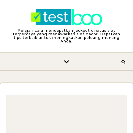
Skip to content
Pelajari cara mendapatkan jackpot di situs slot
terpercaya yang menawarkan slot gacor. Dapatkan
tips terbaik untuk meningkatkan peluang menang
Anda.