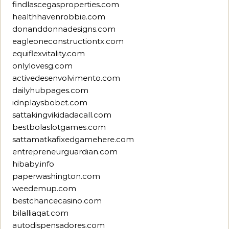
findlascegasproperties.com
healthhavenrobbie.com
donanddonnadesigns.com
eagleoneconstructiontx.com
equiflexvitality.com
onlylovesg.com
activedesenvolvimento.com
dailyhubpages.com
idnplaysbobet.com
sattakingvikidadacall.com
bestbolaslotgames.com
sattamatkafixedgamehere.com
entrepreneurguardian.com
hibaby.info
paperwashington.com
weedemup.com
bestchancecasino.com
bilalliaqat.com
autodispensadores.com