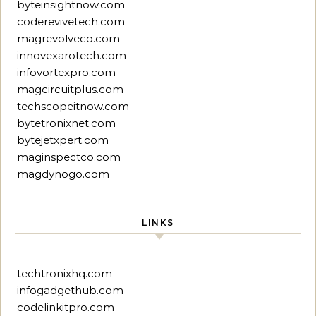
byteinsightnow.com
coderevivetech.com
magrevolveco.com
innovexarotech.com
infovortexpro.com
magcircuitplus.com
techscopeitnow.com
bytetronixnet.com
bytejetxpert.com
maginspectco.com
magdynogo.com
LINKS
techtronixhq.com
infogadgethub.com
codelinkitpro.com