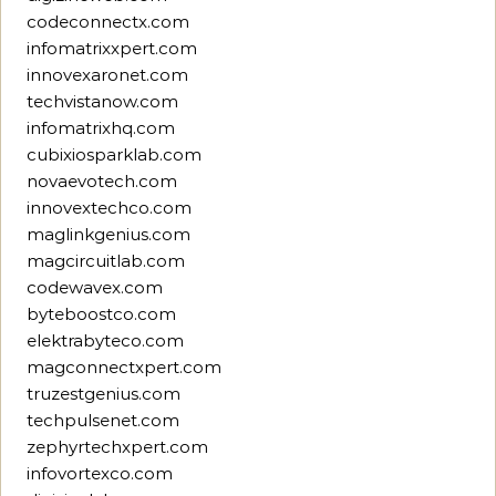
codeconnectx.com
infomatrixxpert.com
innovexaronet.com
techvistanow.com
infomatrixhq.com
cubixiosparklab.com
novaevotech.com
innovextechco.com
maglinkgenius.com
magcircuitlab.com
codewavex.com
byteboostco.com
elektrabyteco.com
magconnectxpert.com
truzestgenius.com
techpulsenet.com
zephyrtechxpert.com
infovortexco.com