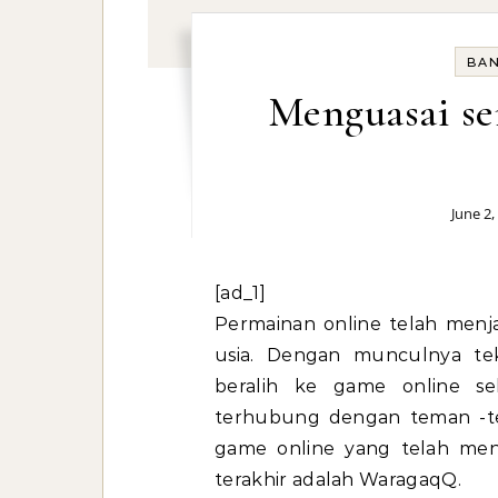
BA
Menguasai se
June 2,
[ad_1]
Permainan online telah menja
usia. Dengan munculnya tek
beralih ke game online seb
terhubung dengan teman -tem
game online yang telah men
terakhir adalah WaragaqQ.