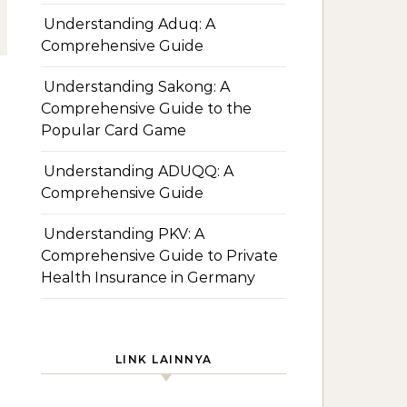
Understanding Aduq: A
Comprehensive Guide
Understanding Sakong: A
Comprehensive Guide to the
Popular Card Game
Understanding ADUQQ: A
Comprehensive Guide
Understanding PKV: A
Comprehensive Guide to Private
Health Insurance in Germany
LINK LAINNYA