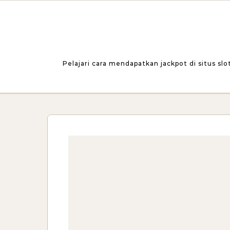
Skip to content
Pelajari cara mendapatkan jackpot di situs 