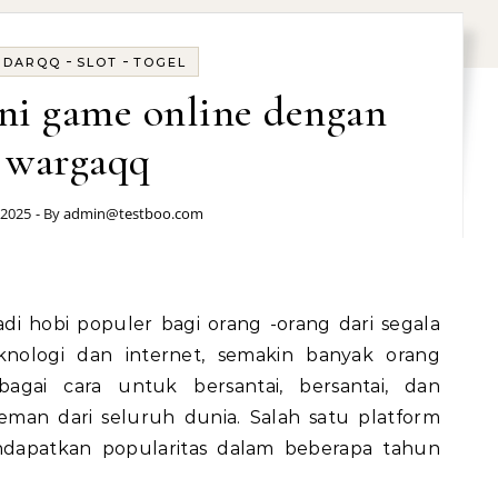
-
-
NDARQQ
SLOT
TOGEL
ni game online dengan
wargaqq
 2025
- By
admin@testboo.com
di hobi populer bagi orang -orang dari segala
nologi dan internet, semakin banyak orang
agai cara untuk bersantai, bersantai, dan
an dari seluruh dunia. Salah satu platform
dapatkan popularitas dalam beberapa tahun