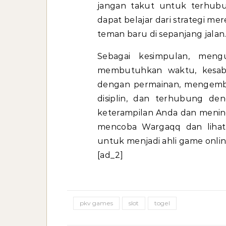
jangan takut untuk terhub
dapat belajar dari strategi me
teman baru di sepanjang jalan
Sebagai kesimpulan, men
membutuhkan waktu, kesaba
dengan permainan, mengembang
disiplin, dan terhubung de
keterampilan Anda dan menin
mencoba Wargaqq dan lihat
untuk menjadi ahli game onli
[ad_2]
pkv games
slot
togel