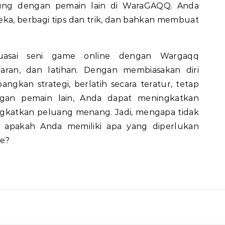
ung dengan pemain lain di WaraGAQQ. Anda
reka, berbagi tips dan trik, dan bahkan membuat
.
guasai seni game online dengan Wargaqq
ran, dan latihan. Dengan membiasakan diri
kan strategi, berlatih secara teratur, tetap
ngan pemain lain, Anda dapat meningkatkan
gkatkan peluang menang. Jadi, mengapa tidak
 apakah Anda memiliki apa yang diperlukan
ne?