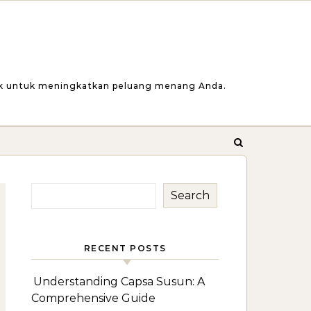
baik untuk meningkatkan peluang menang Anda.
Search
RECENT POSTS
Understanding Capsa Susun: A
Comprehensive Guide