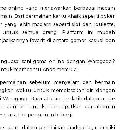
ame online yang menawarkan berbagai macam
ain. Dari permainan kartu klasik seperti poker
yang lebih modern seperti slot dan roulette,
u untuk semua orang. Platform ini mudah
njadikannya favorit di antara gamer kasual dan
enguasai seni game online dengan Waragaqq?
s untuk membantu Anda memulai:
n permainan: sebelum menyelam dan bermain
ngkan waktu untuk membiasakan diri dengan
i Waragaqq. Baca aturan, berlatih dalam mode
lain bermain untuk mendapatkan pemahaman
mana setiap permainan bekerja.
 seperti dalam permainan tradisional, memiliki