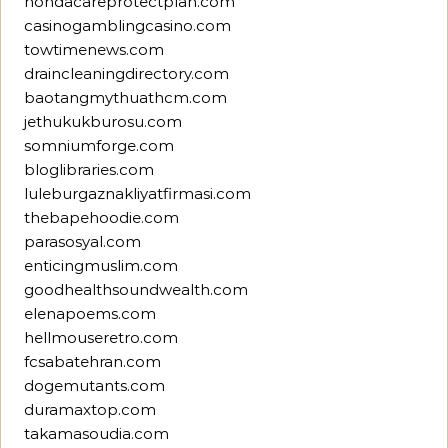
hondacareprotectplan.com
casinogamblingcasino.com
towtimenews.com
draincleaningdirectory.com
baotangmythuathcm.com
jethukukburosu.com
somniumforge.com
bloglibraries.com
luleburgaznakliyatfirmasi.com
thebapehoodie.com
parasosyal.com
enticingmuslim.com
goodhealthsoundwealth.com
elenapoems.com
hellmouseretro.com
fcsabatehran.com
dogemutants.com
duramaxtop.com
takamasoudia.com