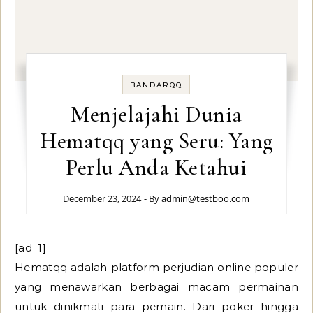
BANDARQQ
Menjelajahi Dunia
Hematqq yang Seru: Yang
Perlu Anda Ketahui
December 23, 2024
- By
admin@testboo.com
[ad_1]
Hematqq adalah platform perjudian online populer
yang menawarkan berbagai macam permainan
untuk dinikmati para pemain. Dari poker hingga