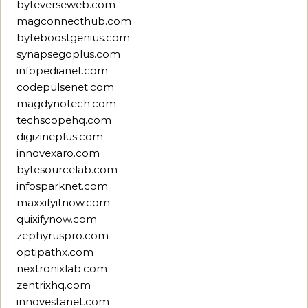
byteverseweb.com
magconnecthub.com
byteboostgenius.com
synapsegoplus.com
infopedianet.com
codepulsenet.com
magdynotech.com
techscopehq.com
digizineplus.com
innovexaro.com
bytesourcelab.com
infosparknet.com
maxxifyitnow.com
quixifynow.com
zephyruspro.com
optipathx.com
nextronixlab.com
zentrixhq.com
innovestanet.com