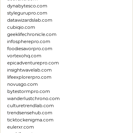
dynabytesco.com
stylegurupro.com
datawizardslab.com
cubiqio.com
geeklifechronicle.com
infospherepro.com
foodiesavorpro.com
vortexohq.com
epicadventurepro.com
insightwavelab.com
lifeexplorerpro.com
novusgo.com
bytestormpro.com
wanderlustchrono.com
culturetrendlab.com
trendsensehub.com
ticktockenigma.com
eulerxr.com