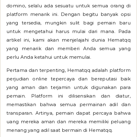
domino, selalu ada sesuatu untuk semua orang di
platform menarik ini. Dengan begitu banyak opsi
yang tersedia, mungkin sulit bagi pemain baru
untuk mengetahui harus mulai dari mana. Pada
artikel ini, kami akan menjelajahi dunia Hematqq
yang menarik dan memberi Anda semua yang
perlu Anda ketahui untuk memulai.
Pertama dan terpenting, Hematqq adalah platform
perjudian online tepercaya dan bereputasi baik
yang aman dan terjamin untuk digunakan para
pemain. Platform ini dilisensikan dan diatur,
memastikan bahwa semua permainan adil dan
transparan. Artinya, pemain dapat percaya bahwa
uang mereka aman dan mereka memiliki peluang
menang yang adil saat bermain di Hematqq.