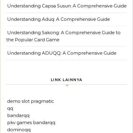
Understanding Capsa Susun: A Comprehensive Guide
Understanding Aduq: A Comprehensive Guide
Understanding Sakong: A Comprehensive Guide to
the Popular Card Game
Understanding ADUQQ: A Comprehensive Guide
LINK LAINNYA
demo slot pragmatic
qq
bandarqq
pkv games bandarqq
dominoqq