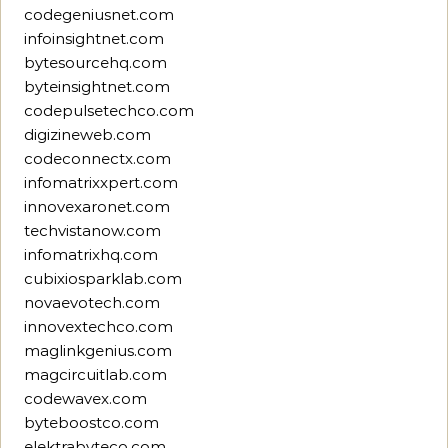
codegeniusnet.com
infoinsightnet.com
bytesourcehq.com
byteinsightnet.com
codepulsetechco.com
digizineweb.com
codeconnectx.com
infomatrixxpert.com
innovexaronet.com
techvistanow.com
infomatrixhq.com
cubixiosparklab.com
novaevotech.com
innovextechco.com
maglinkgenius.com
magcircuitlab.com
codewavex.com
byteboostco.com
elektrabyteco.com