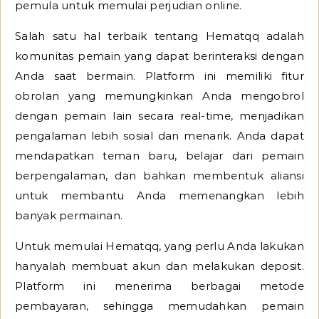
pemula untuk memulai perjudian online.
Salah satu hal terbaik tentang Hematqq adalah
komunitas pemain yang dapat berinteraksi dengan
Anda saat bermain. Platform ini memiliki fitur
obrolan yang memungkinkan Anda mengobrol
dengan pemain lain secara real-time, menjadikan
pengalaman lebih sosial dan menarik. Anda dapat
mendapatkan teman baru, belajar dari pemain
berpengalaman, dan bahkan membentuk aliansi
untuk membantu Anda memenangkan lebih
banyak permainan.
Untuk memulai Hematqq, yang perlu Anda lakukan
hanyalah membuat akun dan melakukan deposit.
Platform ini menerima berbagai metode
pembayaran, sehingga memudahkan pemain