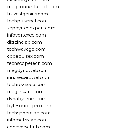
magconnectxpert.com
truzestgenius.com
techpulsenet.com
zephyrtechxpert.com
infovortexco.com
digizinelab.com
techwavego.com
codepulsex.com
techscopetech.com
magdynoweb.com
innovexaroweb.com
techreviveco.com
maglinkaro.com
dynabytenet.com
bytesourcepro.com
techspherelab.com
infomatrixlab.com
codeversehub.com