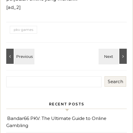
[ad_2]
pkv games
Search
RECENT POSTS
Bandar66 PKV: The Ultimate Guide to Online
Gambling