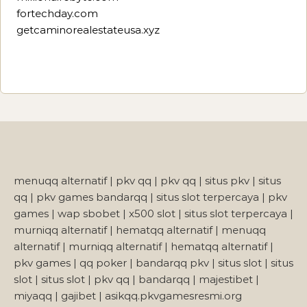
fortechday.com
getcaminorealestateusa.xyz
menuqq alternatif
|
pkv qq
|
pkv qq
|
situs pkv
|
situs
qq
|
pkv games bandarqq
|
situs slot terpercaya
|
pkv
games
|
wap sbobet
|
x500 slot
|
situs slot terpercaya
|
murniqq alternatif
|
hematqq alternatif
|
menuqq
alternatif
|
murniqq alternatif
|
hematqq alternatif
|
pkv games
|
qq poker
|
bandarqq pkv
|
situs slot
|
situs
slot
|
situs slot
|
pkv qq
|
bandarqq
|
majestibet
|
miyaqq
|
gajibet
|
asikqq.pkvgamesresmi.org