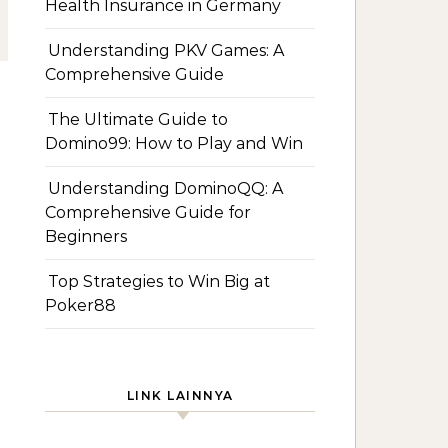
Health Insurance in Germany
Understanding PKV Games: A
Comprehensive Guide
The Ultimate Guide to
Domino99: How to Play and Win
Understanding DominoQQ: A
Comprehensive Guide for
Beginners
Top Strategies to Win Big at
Poker88
LINK LAINNYA