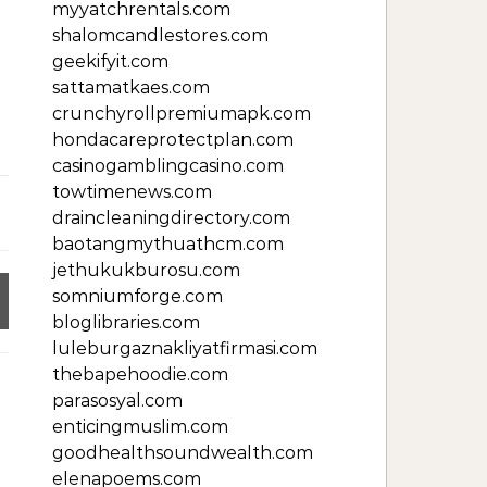
myyatchrentals.com
shalomcandlestores.com
geekifyit.com
sattamatkaes.com
crunchyrollpremiumapk.com
hondacareprotectplan.com
casinogamblingcasino.com
towtimenews.com
draincleaningdirectory.com
baotangmythuathcm.com
jethukukburosu.com
somniumforge.com
bloglibraries.com
luleburgaznakliyatfirmasi.com
thebapehoodie.com
parasosyal.com
enticingmuslim.com
goodhealthsoundwealth.com
elenapoems.com