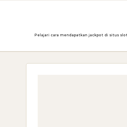
Skip to content
Pelajari cara mendapatkan jackpot di situs 