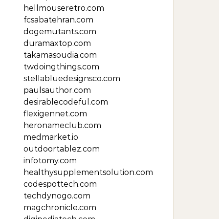
hellmouseretro.com
fcsabatehran.com
dogemutants.com
duramaxtop.com
takamasoudia.com
twdoingthings.com
stellabluedesignsco.com
paulsauthor.com
desirablecodeful.com
flexigennet.com
heronameclub.com
medmarket.io
outdoortablez.com
infotomy.com
healthysupplementsolution.com
codespottech.com
techdynogo.com
magchronicle.com