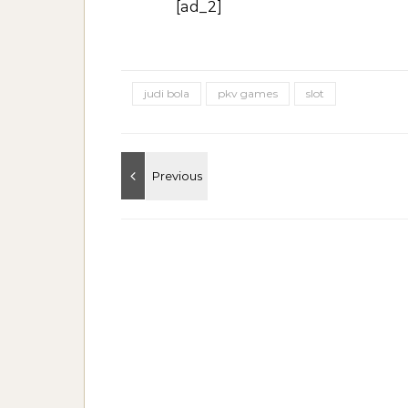
[ad_2]
judi bola
pkv games
slot