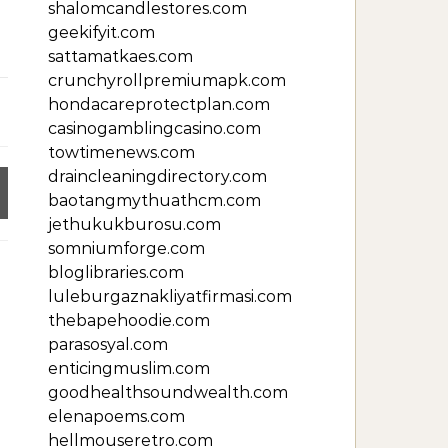
shalomcandlestores.com
geekifyit.com
sattamatkaes.com
crunchyrollpremiumapk.com
hondacareprotectplan.com
casinogamblingcasino.com
towtimenews.com
draincleaningdirectory.com
baotangmythuathcm.com
jethukukburosu.com
somniumforge.com
bloglibraries.com
luleburgaznakliyatfirmasi.com
thebapehoodie.com
parasosyal.com
enticingmuslim.com
goodhealthsoundwealth.com
elenapoems.com
hellmouseretro.com