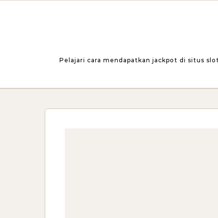
Skip to content
Pelajari cara mendapatkan jackpot di situs 