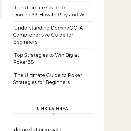
The Ultimate Guide to
Domino99: How to Play and Win
Understanding DominoQQ: A
Comprehensive Guide for
Beginners
Top Strategies to Win Big at
Poker88
The Ultimate Guide to Poker
Strategies for Beginners
LINK LAINNYA
demo slot pragmatic