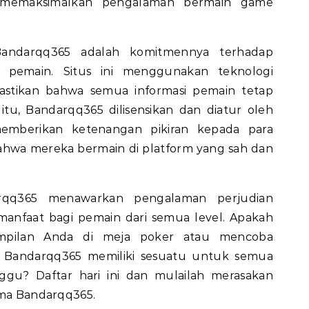
memaksimalkan pengalaman bermain game
Bandarqq365 adalah komitmennya terhadap
pemain. Situs ini menggunakan teknologi
astikan bahwa semua informasi pemain tetap
 itu, Bandarqq365 dilisensikan dan diatur oleh
memberikan ketenangan pikiran kepada para
hwa mereka bermain di platform yang sah dan
arqq365 menawarkan pengalaman perjudian
manfaat bagi pemain dari semua level. Apakah
ampilan Anda di meja poker atau mencoba
, Bandarqq365 memiliki sesuatu untuk semua
gu? Daftar hari ini dan mulailah merasakan
ama Bandarqq365.