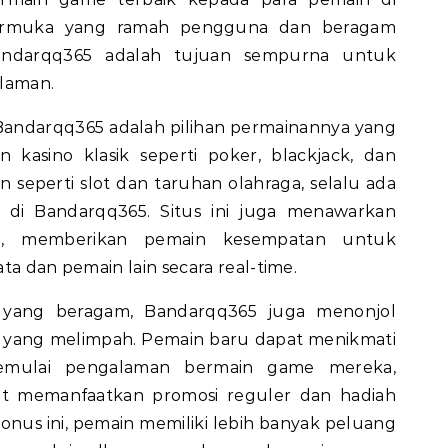
tarmuka yang ramah pengguna dan beragam
Bandarqq365 adalah tujuan sempurna untuk
laman.
 Bandarqq365 adalah pilihan permainannya yang
 kasino klasik seperti poker, blackjack, dan
n seperti slot dan taruhan olahraga, selalu ada
di Bandarqq365. Situs ini juga menawarkan
ng, memberikan pemain kesempatan untuk
ta dan pemain lain secara real-time.
a yang beragam, Bandarqq365 juga menonjol
 yang melimpah. Pemain baru dapat menikmati
mulai pengalaman bermain game mereka,
t memanfaatkan promosi reguler dan hadiah
onus ini, pemain memiliki lebih banyak peluang