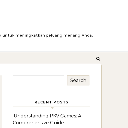
baik untuk meningkatkan peluang menang Anda.
Search
RECENT POSTS
Understanding PKV Games: A
Comprehensive Guide